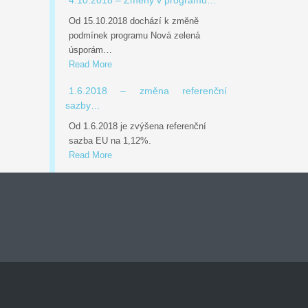
4.10.2018 – Změny v programu…
Od 15.10.2018 dochází k změně
podmínek programu Nová zelená
úsporám…
Read More
1.6.2018 – změna referenční
sazby…
Od 1.6.2018 je zvýšena referenční
sazba EU na 1,12%.
Read More