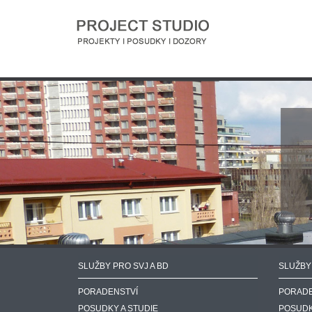
SLUŽBY PRO SVJ A BD
SLUŽBY
PORADENSTVÍ
PORADE
POSUDKY A STUDIE
POSUDK