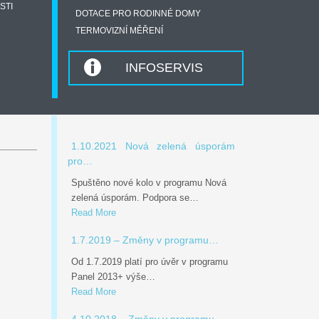
STI
DOTACE PRO RODINNÉ DOMY
TERMOVIZNÍ MĚŘENÍ
INFOSERVIS
1.10.2021 Nová zelená úsporám
pro…
Spuštěno nové kolo v programu Nová
zelená úsporám. Podpora se…
Read More
1.7.2019 – Změny v programu…
Od 1.7.2019 platí pro úvěr v programu
Panel 2013+ výše…
Read More