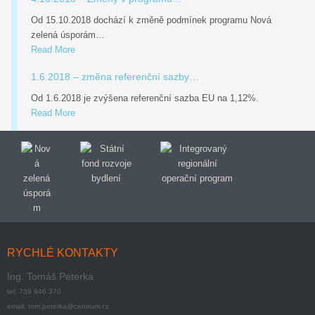
Od 15.10.2018 dochází k změně podmínek programu Nová
zelená úsporám…
Read More
1.6.2018 – změna referenční sazby…
Od 1.6.2018 je zvýšena referenční sazba EU na 1,12%.
Read More
RYCHLÉ KONTAKTY
Ing. Tomáš Peterka
tel: 739 946 370
email: tom.peterka@centrum.cz