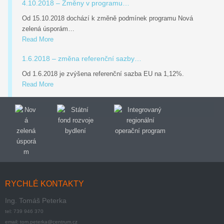
4.10.2018 – Změny v programu…
Od 15.10.2018 dochází k změně podmínek programu Nová
zelená úsporám…
Read More
1.6.2018 – změna referenční sazby…
Od 1.6.2018 je zvýšena referenční sazba EU na 1,12%.
Read More
RYCHLÉ KONTAKTY
Ing. Tomáš Peterka
tel: 739 946 370
email: tom.peterka@centrum.cz