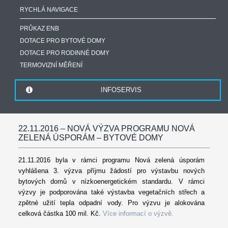
RYCHLÁ NAVIGACE
PRŮKAZ ENB
DOTACE PRO BYTOVÉ DOMY
DOTACE PRO RODINNÉ DOMY
TERMOVIZNÍ MĚŘENÍ
INFOSERVIS
22.11.2016 – NOVÁ VÝZVA PROGRAMU NOVÁ
ZELENÁ ÚSPORÁM – BYTOVÉ DOMY
21.11.2016 byla v rámci programu Nová zelená úsporám
vyhlášena 3. výzva příjmu žádostí pro výstavbu nových
bytových domů v nízkoenergetickém standardu. V rámci
výzvy je podporována také výstavba vegetačních střech a
zpětné užití tepla odpadní vody. Pro výzvu je alokována
celková částka 100 mil. Kč.
Více informací o výzvě.